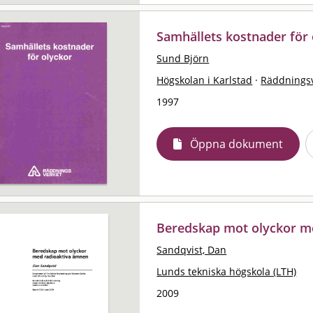
Samhällets kostnader för 
Sund Björn
Högskolan i Karlstad
·
Räddningsv
1997
Öppna dokument
Beredskap mot olyckor m
Sandqvist, Dan
Lunds tekniska högskola (LTH)
2009