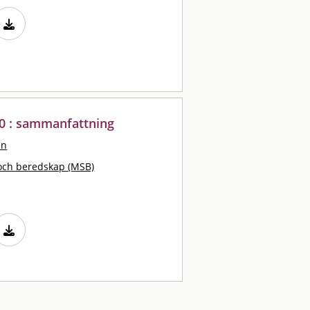
10 : sammanfattning
an
och beredskap (MSB)