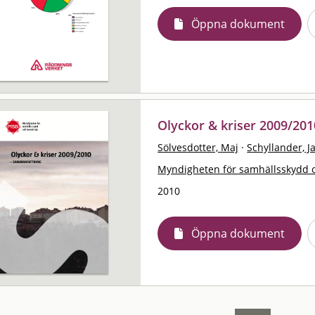
Öppna dokument
Olyckor & kriser 2009/20
Sölvesdotter, Maj
·
Schyllander, J
Myndigheten för samhällsskydd 
2010
Öppna dokument