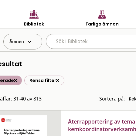
Bibliotek
Farliga ämnen
Ämnen
esultat
terade
Rensa filter
räffar: 31-40 av 813
Sortera på:
Återrapportering av tema 
kemkoordinatorverksamh