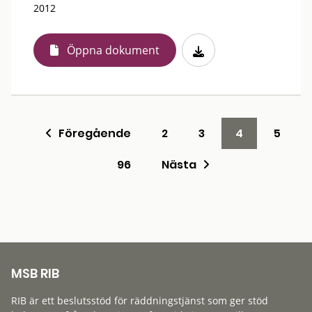
2012
Öppna dokument
Föregående
2
3
4
5
96
Nästa
MSB RIB
RIB är ett beslutsstöd för räddningstjänst som ger stöd