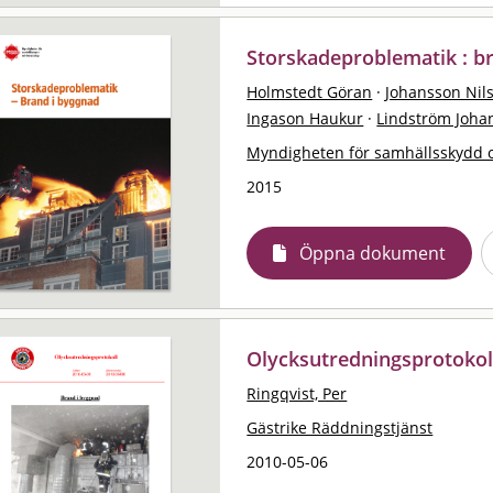
Storskadeproblematik : b
Holmstedt Göran
·
Johansson Nil
Ingason Haukur
·
Lindström Joha
Myndigheten för samhällsskydd 
2015
Öppna dokument
Olycksutredningsprotokoll
Ringqvist, Per
Gästrike Räddningstjänst
2010-05-06