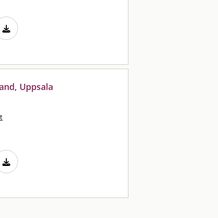
rand, Uppsala
t