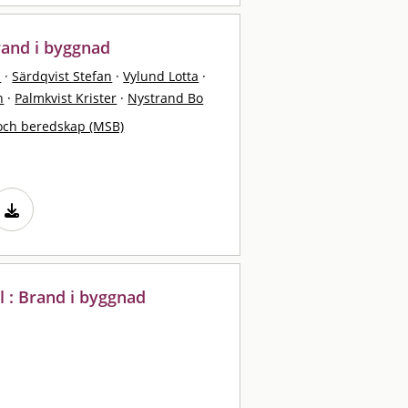
rand i byggnad
s
·
Särdqvist Stefan
·
Vylund Lotta
·
n
·
Palmkvist Krister
·
Nystrand Bo
och beredskap (MSB)
 : Brand i byggnad