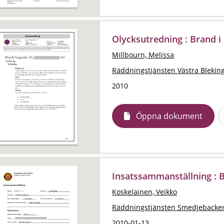
Olycksutredning : Brand i 
Millbourn, Melissa
Räddningstjänsten Västra Blekin
2010
Öppna dokument
Insatssammanställning : 
Koskelainen, Veikko
Räddningstjänsten Smedjebacke
2010-01-13