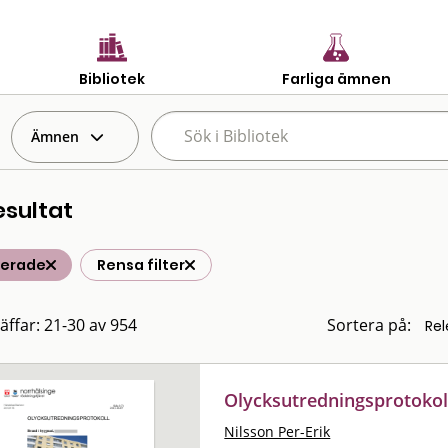
Bibliotek
Farliga ämnen
Ämnen
esultat
terade
Rensa filter
räffar: 21-30 av 954
Sortera på:
Olycksutredningsprotokol
Nilsson Per-Erik