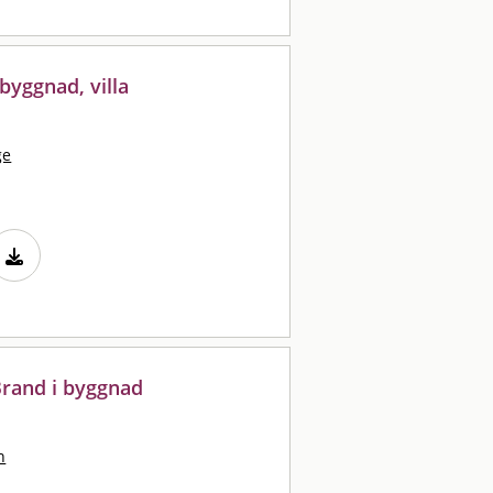
byggnad, villa
ge
Brand i byggnad
n