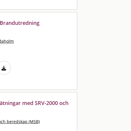
 Brandutredning
idaholm
mätningar med SRV-2000 och
och beredskap (MSB)