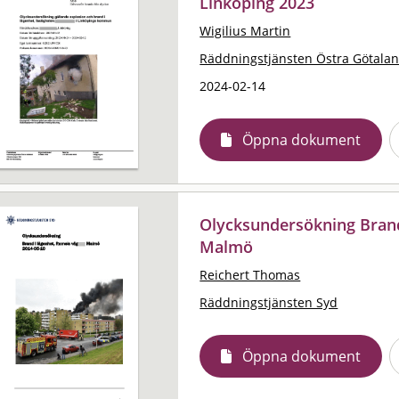
Linköping 2023
Wigilius Martin
Räddningstjänsten Östra Götala
2024-02-14
Öppna dokument
Olycksundersökning Brand
Malmö
Reichert Thomas
Räddningstjänsten Syd
Öppna dokument