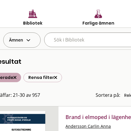
Bibliotek
Farliga ämnen
Ämnen
esultat
terade
Rensa filter
räffar: 21-30 av 957
Sortera på:
Brand i elmoped i lägenh
Andersson Carlin Anna