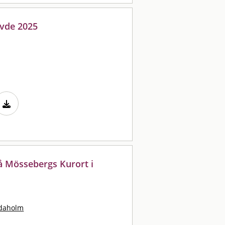
övde 2025
å Mössebergs Kurort i
idaholm