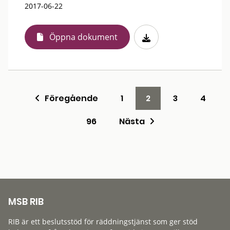
2017-06-22
Öppna dokument
Föregående
1
2
3
4
96
Nästa
MSB RIB
RIB är ett beslutsstöd för räddningstjänst som ger stöd