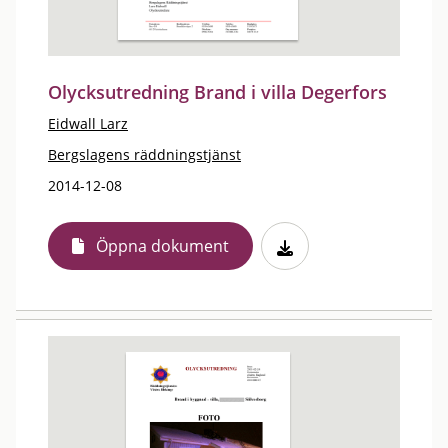
Olycksutredning Brand i villa Degerfors
Eidwall Larz
Bergslagens räddningstjänst
2014-12-08
Öppna dokument