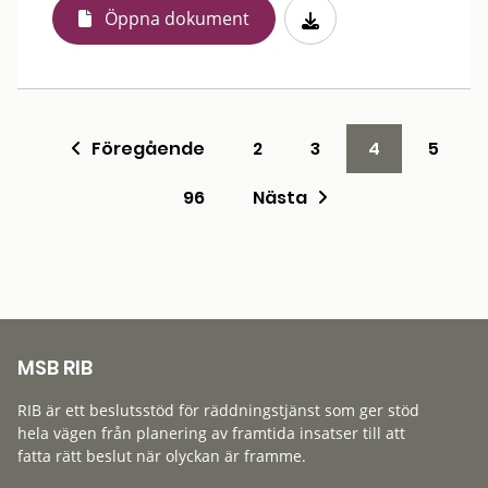
Öppna dokument
Föregående
2
3
4
5
96
Nästa
MSB RIB
RIB är ett beslutsstöd för räddningstjänst som ger stöd
hela vägen från planering av framtida insatser till att
fatta rätt beslut när olyckan är framme.