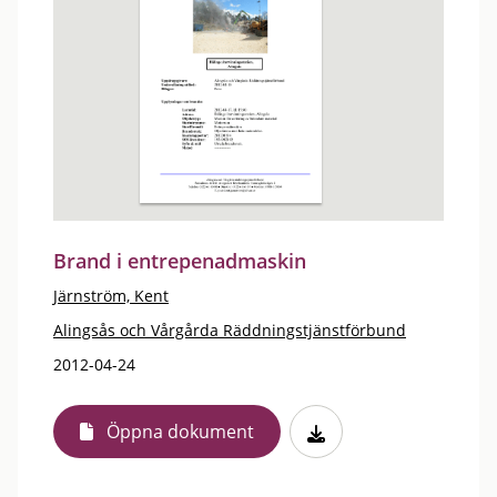
Brand i entrepenadmaskin
Järnström, Kent
Alingsås och Vårgårda Räddningstjänstförbund
2012-04-24
Öppna dokument