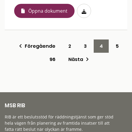
Öppna dokument
Föregående
2
3
4
5
96
Nästa
MSB RIB
RIB är ett beslutsstöd för räddningstjänst som ger stöd
hela vägen från planering av framtida insatser till att
fatta rätt beslut när olyckan är framme.