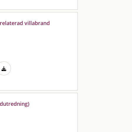
relaterad villabrand
ndutredning)