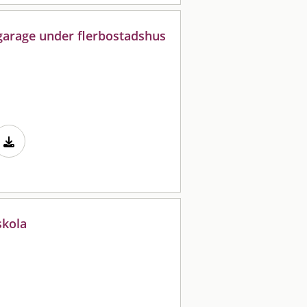
 garage under flerbostadshus
skola