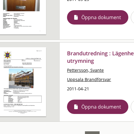
Öppna dokument
Brandutredning : Lägenh
utrymning
Pettersson, Svante
Uppsala Brandförsvar
2011-04-21
Öppna dokument