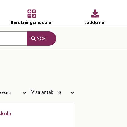
Beräkningsmoduler
Ladda ner
Visa antal:
skola