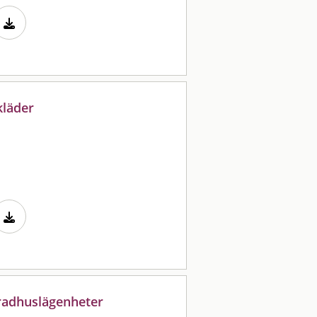
kläder
 radhuslägenheter