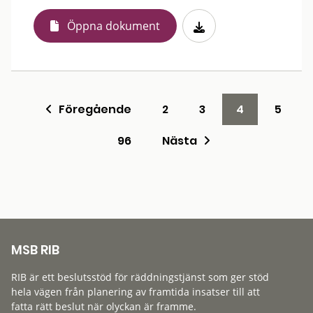
Öppna dokument
Föregående
2
3
4
5
96
Nästa
MSB RIB
RIB är ett beslutsstöd för räddningstjänst som ger stöd
hela vägen från planering av framtida insatser till att
fatta rätt beslut när olyckan är framme.