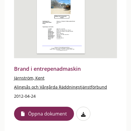
Brand i entrepenadmaskin
Järnström, Kent
Alingsås och Vårgårda Räddningstjänstförbund
2012-04-24
Öppna dokument