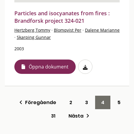
Particles and isocyanates from fires :
Brandforsk project 324-021
Hertzberg Tommy
·
Blomqvist Per
·
Dalene Marianne
·
Skarping Gunnar
2003
Öppna dokument
Föregående
2
3
4
5
31
Nästa