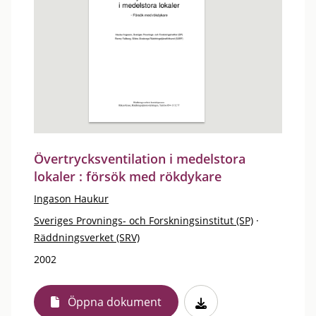
Övertrycksventilation i medelstora
lokaler : försök med rökdykare
Ingason Haukur
Sveriges Provnings- och Forskningsinstitut (SP)
·
Räddningsverket (SRV)
2002
Öppna dokument