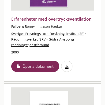
Erfarenheter med övertrycksventilation
Fallberg Ronny
·
Ingason Haukur
Sveriges Provnings- och Forskningsinstitut (SP)
·
Räddningsverket (SRV)
·
Södra Älvsborgs
räddningstjänstförbund
2000
Öppna dokument