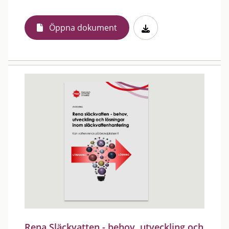
Öppna dokument
Rena Släckvatten - behov, utveckling och