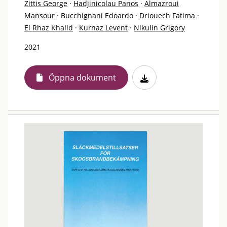
Zittis George
·
Hadjinicolau Panos
·
Almazroui
Mansour
·
Bucchignani Edoardo
·
Driouech Fatima
·
El Rhaz Khalid
·
Kurnaz Levent
·
Nikulin Grigory
2021
Öppna dokument