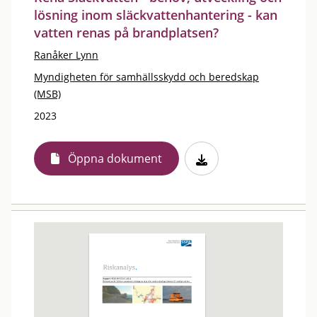
lösning inom släckvattenhantering - kan
vatten renas på brandplatsen?
Ranåker Lynn
Myndigheten för samhällsskydd och beredskap
(MSB)
2023
Öppna dokument