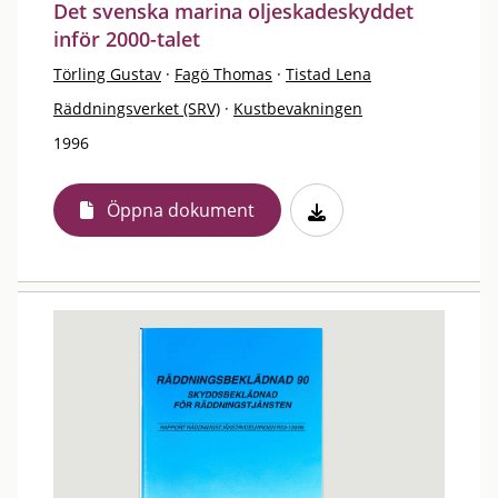
Det svenska marina oljeskadeskyddet
inför 2000-talet
Törling Gustav
·
Fagö Thomas
·
Tistad Lena
Räddningsverket (SRV)
·
Kustbevakningen
1996
Öppna dokument