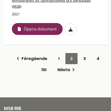
Myndigheten för samhällsskydd och beredskap
(MSB)
2021
Öppna dokument
Föregående
1
2
3
4
110
Nästa
MSB RIB