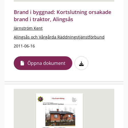
Brand i byggnad: Kortslutning orsakade
brand i traktor, Alingsås
Järnström Kent
Alingsås och Vårgårda Räddningstjänstförbund
2011-06-16
Öppna dokument