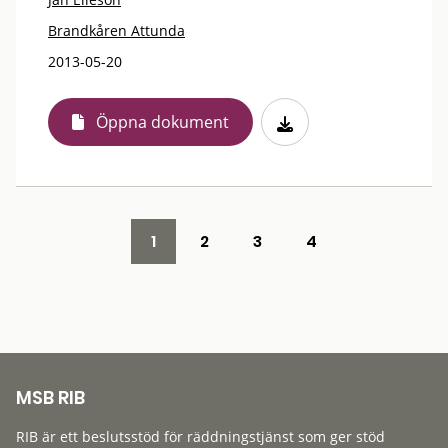
Brandkåren Attunda
2013-05-20
Öppna dokument
1
2
3
4
MSB RIB
RIB är ett beslutsstöd för räddningstjänst som ger stöd