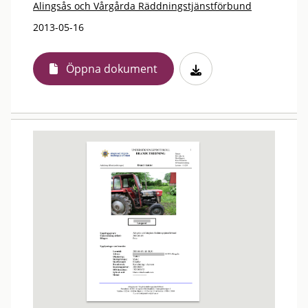
Alingsås och Vårgårda Räddningstjänstförbund
2013-05-16
Öppna dokument