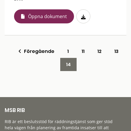
Öppna dokument
Föregående
1
11
12
13
14
MSB RIB
RIB är ett beslutsstöd för räddningstjänst som ger stöd
hela vägen från planering av framtida insatser till att