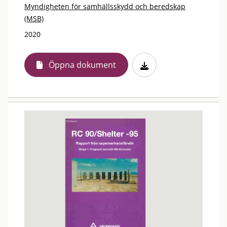
Myndigheten för samhällsskydd och beredskap
(MSB)
2020
Öppna dokument