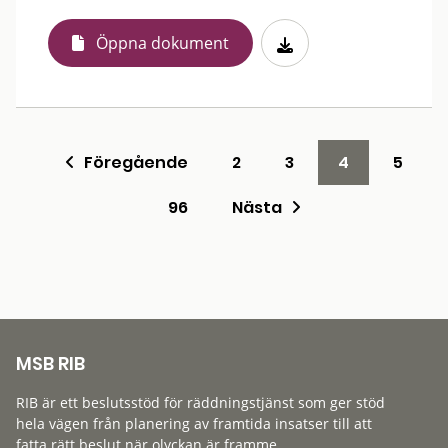
Öppna dokument
Föregående
2
3
4
5
96
Nästa
MSB RIB
RIB är ett beslutsstöd för räddningstjänst som ger stöd
hela vägen från planering av framtida insatser till att
fatta rätt beslut när olyckan är framme.