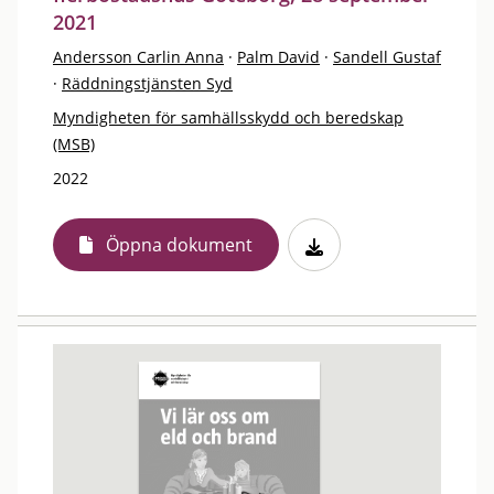
2021
Andersson Carlin Anna
·
Palm David
·
Sandell Gustaf
·
Räddningstjänsten Syd
Myndigheten för samhällsskydd och beredskap
(MSB)
2022
Öppna dokument