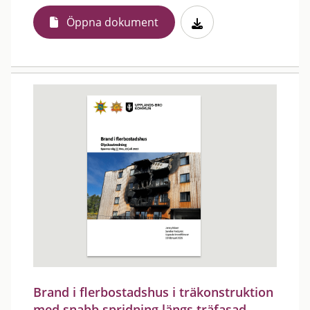
Öppna dokument
Brand i flerbostadshus i träkonstruktion
med snabb spridning längs träfasad