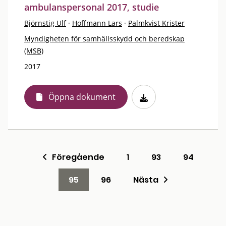
ambulanspersonal 2017, studie
Björnstig Ulf
·
Hoffmann Lars
·
Palmkvist Krister
Myndigheten för samhällsskydd och beredskap
(MSB)
2017
Öppna dokument
Föregående
1
93
94
95
96
Nästa