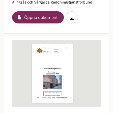
Alingsås och Vårgårda Räddningstjänstförbund
Öppna dokument