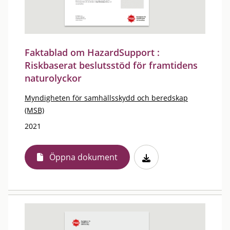
Faktablad om HazardSupport :
Riskbaserat beslutsstöd för framtidens
naturolyckor
Myndigheten för samhällsskydd och beredskap
(MSB)
2021
Öppna dokument