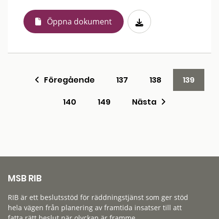
Öppna dokument
Föregående
137
138
139
140
149
Nästa
MSB RIB
RIB är ett beslutsstöd för räddningstjänst som ger stöd
hela vägen från planering av framtida insatser till att
fatta rätt beslut när olyckan är framme.