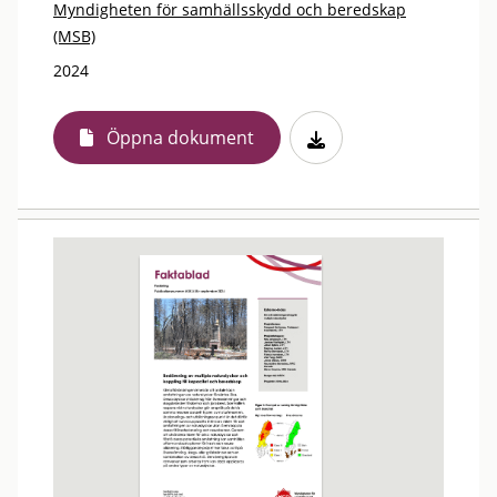
Myndigheten för samhällsskydd och beredskap
(MSB)
2024
Öppna dokument