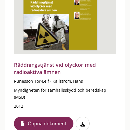
Räddningstjänst vid olyckor med
radioaktiva ämnen
Runesson Tor-Leif
·
Källström, Hans
Myndigheten för samhällsskydd och beredskap
(MSB)
2012
Öppna dokument