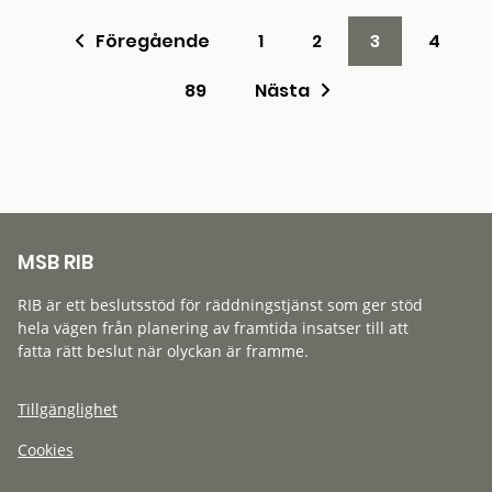
Föregående
1
2
3
4
89
Nästa
MSB RIB
RIB är ett beslutsstöd för räddningstjänst som ger stöd
hela vägen från planering av framtida insatser till att
fatta rätt beslut när olyckan är framme.
Tillgänglighet
Cookies