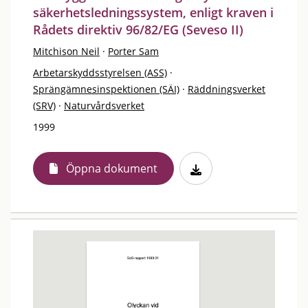
säkerhetsledningssystem, enligt kraven i
Rådets direktiv 96/82/EG (Seveso II)
Mitchison Neil
·
Porter Sam
Arbetarskyddsstyrelsen (ASS)
·
Sprängämnesinspektionen (SÄI)
·
Räddningsverket
(SRV)
·
Naturvårdsverket
1999
Öppna dokument