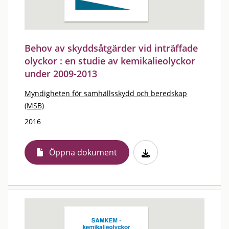
Behov av skyddsåtgärder vid inträffade
olyckor : en studie av kemikalieolyckor
under 2009-2013
Myndigheten för samhällsskydd och beredskap
(MSB)
2016
Öppna dokument