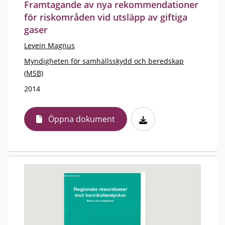
Framtagande av nya rekommendationer
för riskområden vid utsläpp av giftiga
gaser
Levein Magnus
Myndigheten för samhällsskydd och beredskap
(MSB)
2014
Öppna dokument