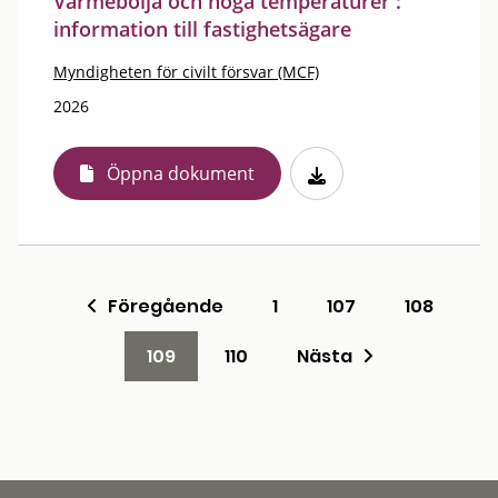
Värmebölja och höga temperaturer :
information till fastighetsägare
Myndigheten för civilt försvar (MCF)
2026
Öppna dokument
Föregående
1
107
108
109
110
Nästa