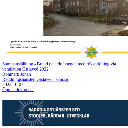
Sammanställning - Brand på äldreboende med rökspridning via
ventilation Gislaved 2022
Rönmark Johan
Räddningstjänsten Gislaved - Gnosjö
2022-10-07
Öppna dokument