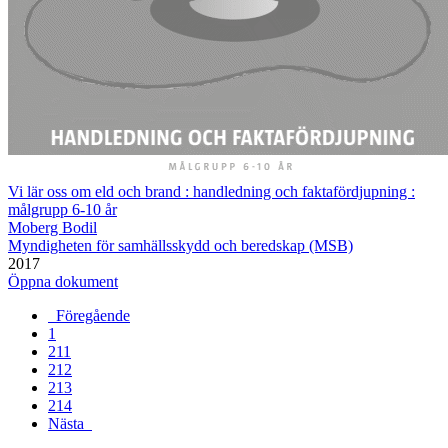
Vi lär oss om eld och brand : handledning och faktafördjupning :
målgrupp 6-10 år
Moberg Bodil
Myndigheten för samhällsskydd och beredskap (MSB)
2017
Öppna dokument
Föregående
1
211
212
213
214
Nästa