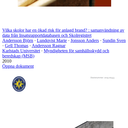
Vilka skolor har en ökad risk för anlagd brand? : samanvändning av
data från Insatsrapportdatabasen och Skolregistret
Andersson Björn
·
Lundqvist Marie
·
Jonsson Anders
·
Sundin Sven
·
Gell Thomas
·
Andersson Ragnar
Karlstads Universitet
·
Myndigheten för samhällsskydd och
beredskap (MSB)
2010
Öppna dokument