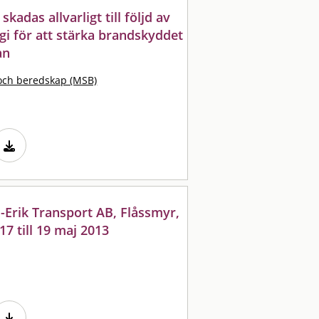
adas allvarligt till följd av
egi för att stärka brandskyddet
an
och beredskap (MSB)
l-Erik Transport AB, Flåssmyr,
7 till 19 maj 2013