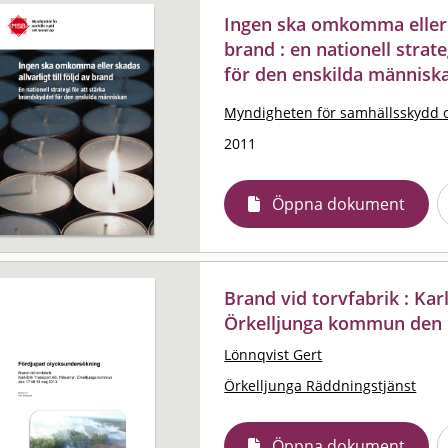
Ingen ska omkomma eller sk
brand : en nationell strat
för den enskilda människ
Myndigheten för samhällsskydd 
2011
Öppna dokument
Brand vid torvfabrik : Kar
Örkelljunga kommun den 1
Lönnqvist Gert
Örkelljunga Räddningstjänst
Öppna dokument