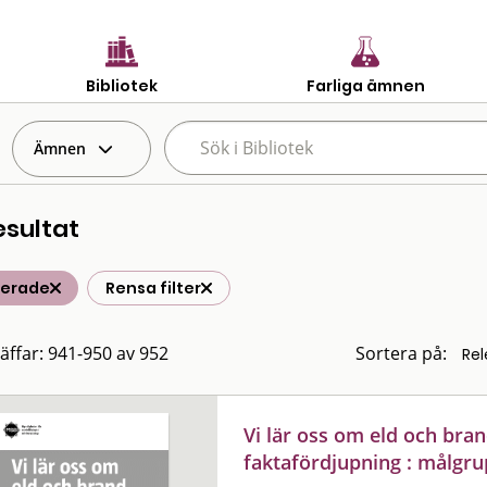
Bibliotek
Farliga ämnen
Ämnen
esultat
terade
Rensa filter
räffar: 941-950 av 952
Sortera på:
Vi lär oss om eld och bra
faktafördjupning : målgru