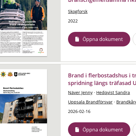
Skogforsk
2022
Öppna dokument
Brand i flerbostadshus i 
spridning längs träfasad 
Näver Jenny
·
Hedqvist Sandra
Uppsala Brandförsvar
·
Brandkår
2026-02-16
Öppna dokument