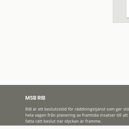
MSB RIB
RIB är ett beslutsstöd för räddningstjänst som ger st
hela vägen från planering av framtida insatser till att
fatta rätt beslut när olyckan är framme.