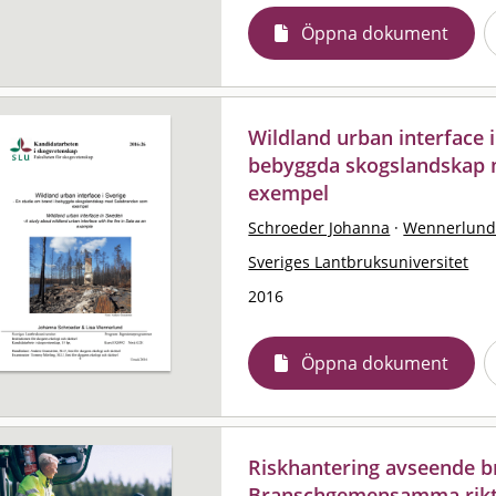
Öppna dokument
Wildland urban interface i
bebyggda skogslandskap
exempel
Schroeder Johanna
·
Wennerlund 
Sveriges Lantbruksuniversitet
2016
Öppna dokument
Riskhantering avseende b
Branschgemensamma riktli