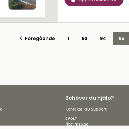
Föregående
1
93
94
95
Behöver du hjälp?
öd
Kontakta RIB Support
E-POST
rib@msb.se