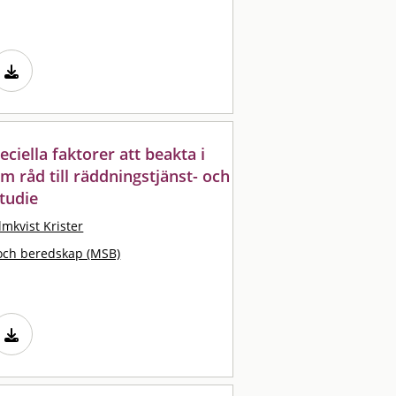
eciella faktorer att beakta i
tem råd till räddningstjänst- och
tudie
lmkvist Krister
och beredskap (MSB)