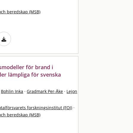
och beredskap (MSB)
smodeller för brand i
ler lämpliga för svenska
Bohlin Inka
·
Gradmark Per-Åke
·
Lejon
otalförsvarets forskningsinstitut (FOI)
·
och beredskap (MSB)