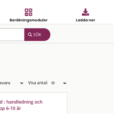
Beräkningsmoduler
Ladda ner
Visa antal:
nd : handledning och
pp 6-10 år