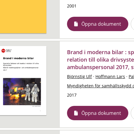
2001
Öppna dokument
Brand i moderna bilar : sp
relation till olika drivsys
ambulanspersonal 2017, s
Björnstig Ulf
·
Hoffmann Lars
·
Pa
Myndigheten för samhällsskydd 
2017
Öppna dokument