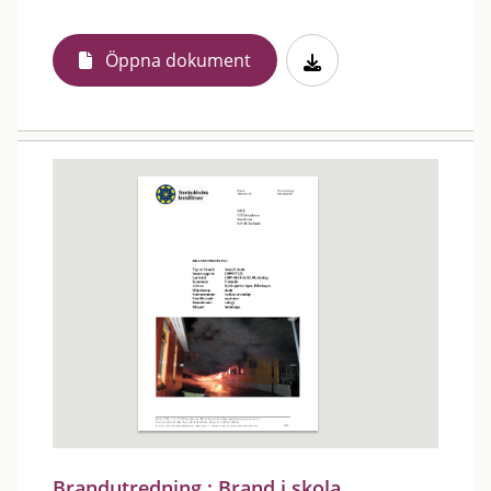
Öppna dokument
Brandutredning : Brand i skola