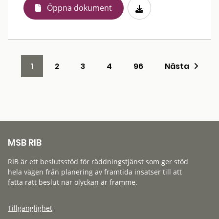
Öppna dokument
1
2
3
4
96
Nästa
MSB RIB
RIB är ett beslutsstöd för räddningstjänst som ger stöd
hela vägen från planering av framtida insatser till att
fatta rätt beslut när olyckan är framme.
Tillgänglighet