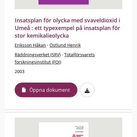
Insatsplan för olycka med svaveldioxid i
Umeå : ett typexempel på insatsplan för
stor kemikalieolycka
Eriksson Håkan
·
Östlund Henrik
Räddningsverket (SRV)
·
Totalförsvarets
forskningsinstitut (FOI)
2003
Öppna dokument