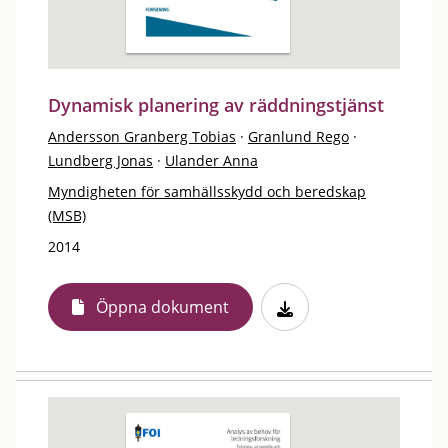
Dynamisk planering av räddningstjänst
Andersson Granberg Tobias
·
Granlund Rego
·
Lundberg Jonas
·
Ulander Anna
Myndigheten för samhällsskydd och beredskap
(MSB)
2014
Öppna dokument