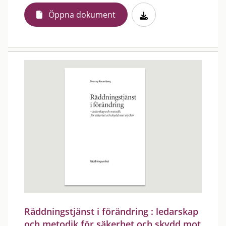
Öppna dokument
Räddningstjänst i förändring : ledarskap
och metodik för säkerhet och skydd mot