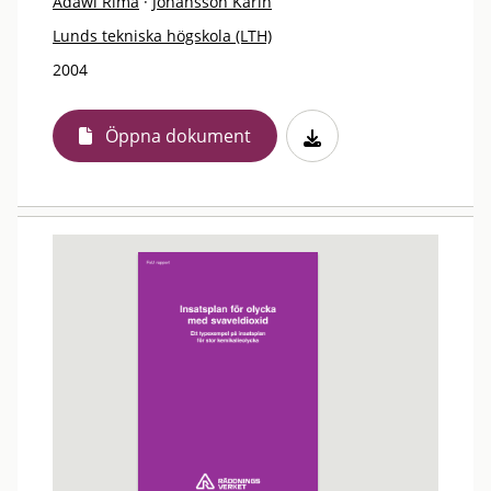
Adawi Rima
·
Johansson Karin
Lunds tekniska högskola (LTH)
2004
Öppna dokument