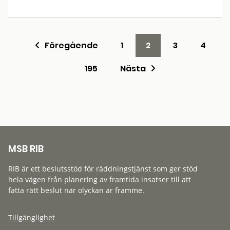
Föregående
1
2
3
4
195
Nästa
MSB RIB
RIB är ett beslutsstöd för räddningstjänst som ger stöd
hela vägen från planering av framtida insatser till att
fatta rätt beslut när olyckan är framme.
Tillgänglighet