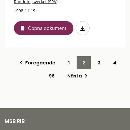
Räddningsverket (SRV)
1998-11-19
Öppna dokument
Föregående
1
2
3
4
96
Nästa
MSB RIB