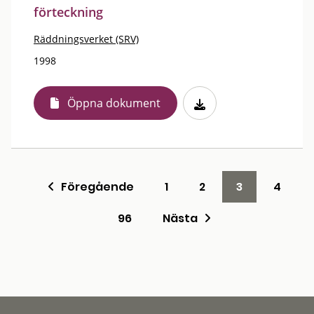
förteckning
Räddningsverket (SRV)
1998
Öppna dokument
Föregående
1
2
3
4
96
Nästa