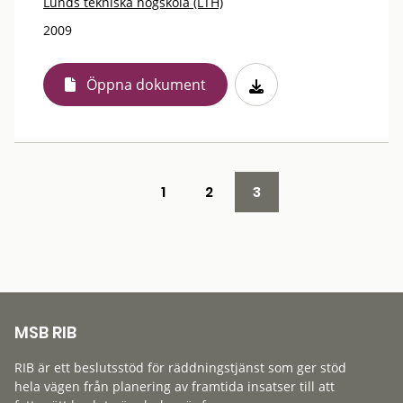
Lunds tekniska högskola (LTH)
2009
Öppna dokument
1
2
3
MSB RIB
RIB är ett beslutsstöd för räddningstjänst som ger stöd
hela vägen från planering av framtida insatser till att