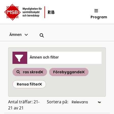
Program
Ämnen
Ämnen och filter
ras skred
Förebyggande
Rensa filter
Antal träffar: 21-
Sortera på:
21 av 21