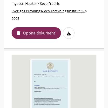
Ingason Haukur
·
Seco Fredric
Sveriges Provnings- och Forskningsinstitut (SP)
2005
Öppna dokument