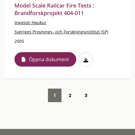
Model Scale Railcar Fire Tests :
Brandforskprojekt 404-011
Ingason Haukur
Sveriges Provnings- och Forskningsinstitut (SP)
2005
Öppna dokument
1
2
3