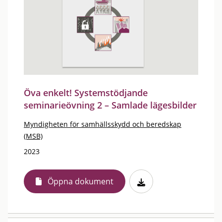
Öva enkelt! Systemstödjande
seminarieövning 2 – Samlade lägesbilder
Myndigheten för samhällsskydd och beredskap
(MSB)
2023
Öppna dokument