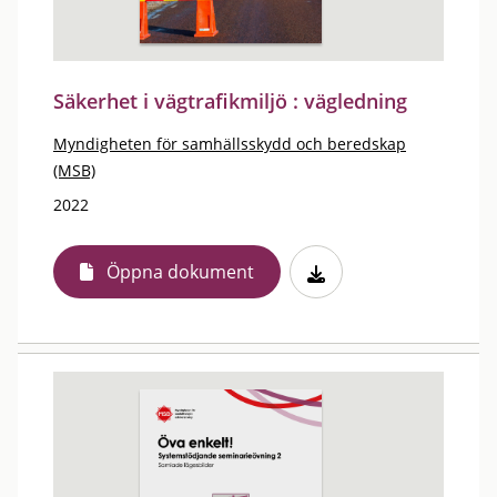
Säkerhet i vägtrafikmiljö : vägledning
Myndigheten för samhällsskydd och beredskap
(MSB)
2022
Öppna dokument