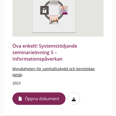
Öva enkelt! Systemstödjande
seminarieövning 5 –
Informationspåverkan
Myndigheten för samhällsskydd och beredskap
(MSB)
2023
Öppna dokument