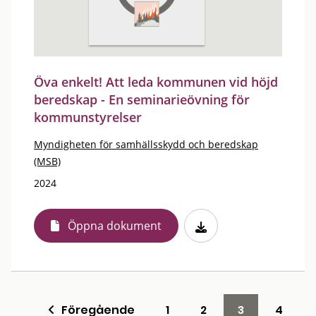
Öva enkelt! Att leda kommunen vid höjd
beredskap - En seminarieövning för
kommunstyrelser
Myndigheten för samhällsskydd och beredskap
(MSB)
2024
Öppna dokument
Föregående
1
2
3
4