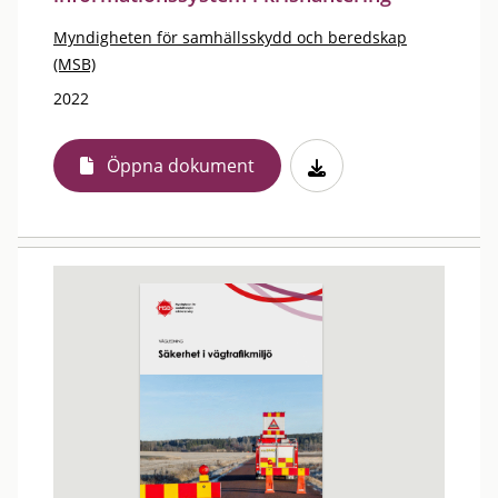
Myndigheten för samhällsskydd och beredskap
(MSB)
2022
Öppna dokument