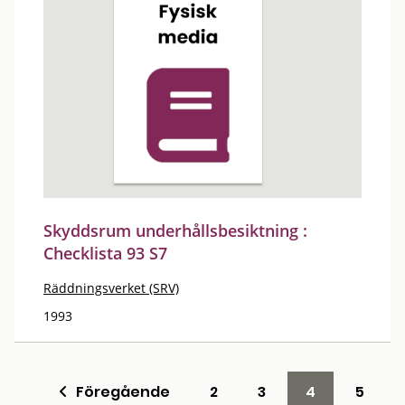
Skyddsrum underhållsbesiktning :
Checklista 93 S7
Räddningsverket (SRV)
1993
Föregående
2
3
4
5