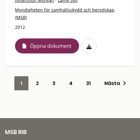
Johansson Morgan
·
Laine Leo
Myndigheten för samhällsskydd och beredskap
(MSB)
2012
Öppna dokument
1
2
3
4
31
Nästa
MSB RIB