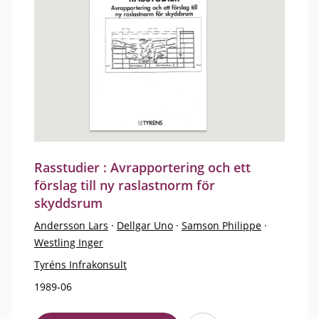
Rasstudier : Avrapportering och ett
förslag till ny raslastnorm för
skyddsrum
Andersson Lars
·
Dellgar Uno
·
Samson Philippe
·
Westling Inger
Tyréns Infrakonsult
1989-06