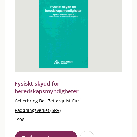
Fysiskt skydd för
beredskapsmyndigheter
Gellerbring Bo
·
Zetterquist Curt
Räddningsverket (SRV)
1998