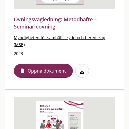
Övningsvägledning: Metodhäfte –
Seminarieövning
Myndigheten för samhällsskydd och beredskap
(MSB)
2023
Öppna dokument