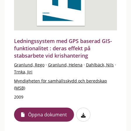
Ledningssystem med GPS baserad GIS-
funktionalitet : deras effekt på
stabsarbete vid krishantering
Granlund, Rego
·
Granlund, Helena
·
Dahlbäck, Nils
·
Trnka, Jiri
Myndigheten för samhällsskydd och beredskap
(MSB)
2009
Öppna dokument