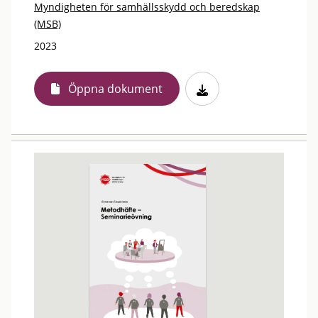
Myndigheten för samhällsskydd och beredskap
(MSB)
2023
Öppna dokument