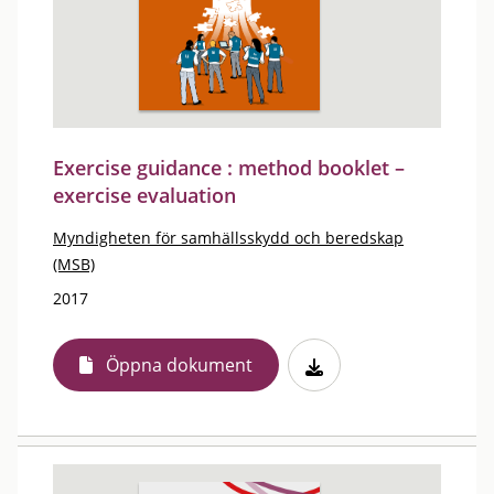
Exercise guidance : method booklet –
exercise evaluation
Myndigheten för samhällsskydd och beredskap
(MSB)
2017
Öppna dokument