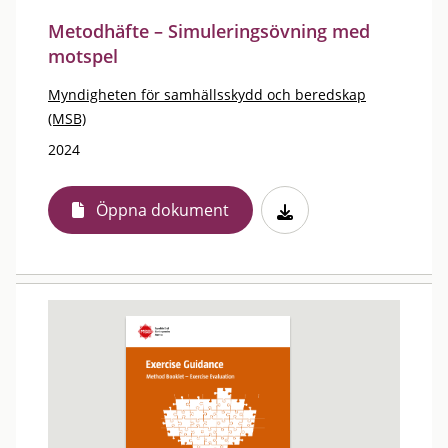
Metodhäfte – Simuleringsövning med
motspel
Myndigheten för samhällsskydd och beredskap
(MSB)
2024
Öppna dokument