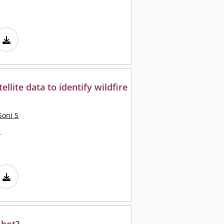
llite data to identify wildfire
Soni S
d
 hot?