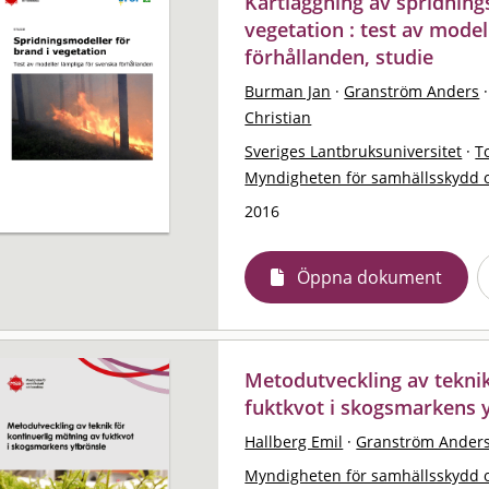
Kartläggning av spridning
vegetation : test av model
förhållanden, studie
Burman Jan
·
Granström Anders
·
Christian
Sveriges Lantbruksuniversitet
·
T
Myndigheten för samhällsskydd 
2016
Öppna dokument
Metodutveckling av teknik
fuktkvot i skogsmarkens 
Hallberg Emil
·
Granström Ander
Myndigheten för samhällsskydd 