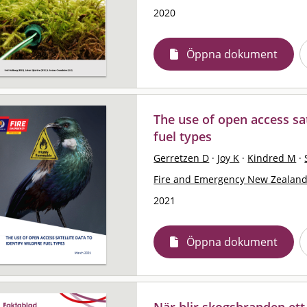
2020
Öppna dokument
The use of open access sate
fuel types
Gerretzen D
·
Joy K
·
Kindred M
·
Fire and Emergency New Zealan
2021
Öppna dokument
När blir skogsbranden ett