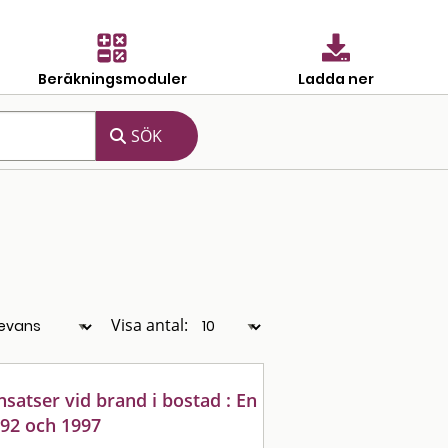
Beräkningsmoduler
Ladda ner
Visa antal:
nsatser vid brand i bostad : En
992 och 1997