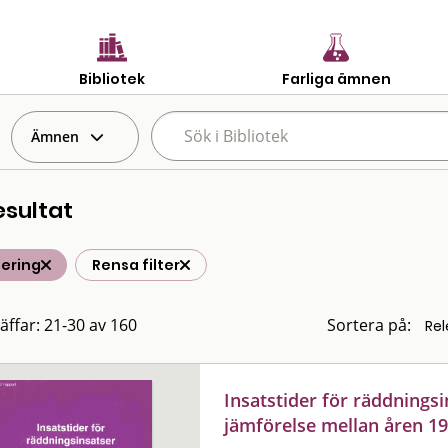
Bibliotek
Farliga ämnen
Ämnen
esultat
lering
Rensa filter
räffar: 21-30 av 160
Sortera på:
Insatstider för räddningsi
jämförelse mellan åren 1