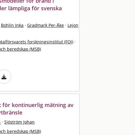
smodeller för brand i
ler lämpliga för svenska
Bohlin Inka
·
Gradmark Per-Åke
·
Lejon
otalförsvarets forskningsinstitut (FOI)
·
och beredskap (MSB)
 för kontinuerlig mätning av
ytbränsle
s
·
Sjöström Johan
och beredskap (MSB)