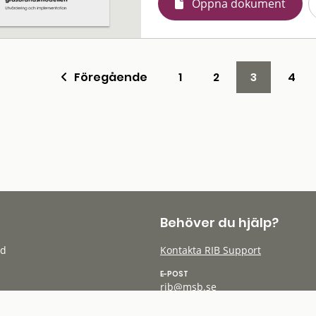
Öppna dokument
Föregående
1
2
3
4
Behöver du hjälp?
öd
Kontakta RIB Support
E-POST
rib@msb.se