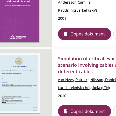
Andersson Camilla
Räddningsverket (SRV)
2001
Öppna dokument
Simulation of critical evac
scenario involving cables
different cables
van Hees, Patrick
·
Nilsson, Danie
Lunds tekniska högskola (LTH)
2010
Öppna dokument