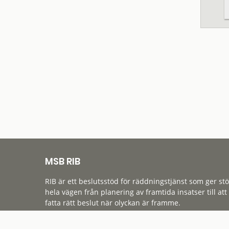
MSB RIB
RIB är ett beslutsstöd för räddningstjänst som ger st
hela vägen från planering av framtida insatser till att
fatta rätt beslut när olyckan är framme.
Tillgänglighet
Cookies