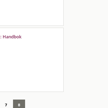
 : Handbok
7
8