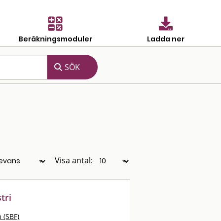
Beräkningsmoduler
Ladda ner
Visa antal:
tri
 (SBF)