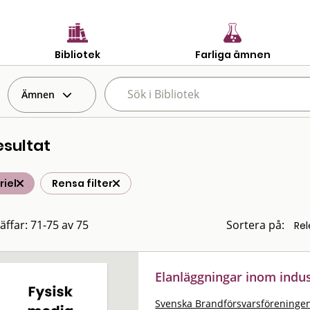
Bibliotek
Farliga ämnen
Ämnen
esultat
iel
Rensa filter
räffar: 71-75 av 75
Sortera på:
Elanläggningar inom indus
Svenska Brandförsvarsföreningen