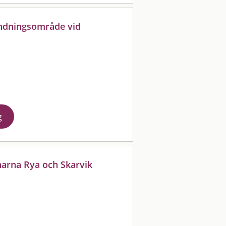
ändningsområde vid
a
g
narna Rya och Skarvik