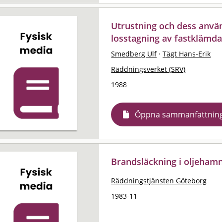
Utrustning och dess anv
losstagning av fastklämd
Smedberg Ulf
·
Tägt Hans-Erik
Räddningsverket (SRV)
1988
Öppna sammanfattnin
Brandsläckning i oljeham
Räddningstjänsten Göteborg
1983-11