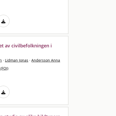
 av civilbefolkningen i
n
·
Lidman Jonas
·
Andersson Anna
 (FOI)