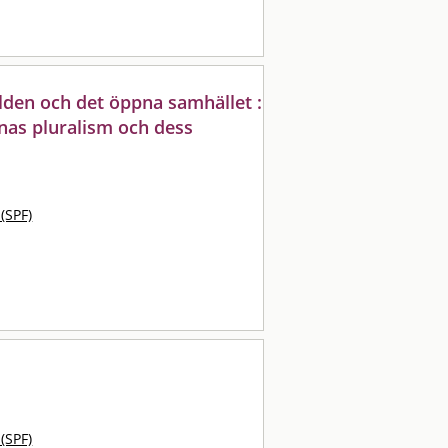
den och det öppna samhället :
as pluralism och dess
 (SPF)
 (SPF)