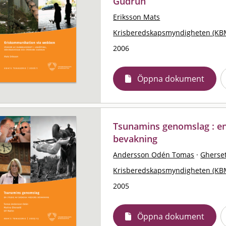
Gudrun
Eriksson Mats
Krisberedskapsmyndigheten (KB
2006
Öppna dokument
Tsunamins genomslag : en
bevakning
Andersson Odén Tomas
·
Gherset
Krisberedskapsmyndigheten (KB
2005
Öppna dokument