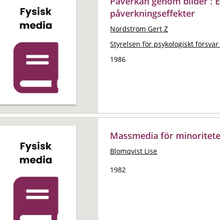
Påverkan genom bilder : E
påverkningseffekter
Nordström Gert Z
Styrelsen för psykologiskt försvar
1986
Massmedia för minoritet
Blomqvist Lise
1982