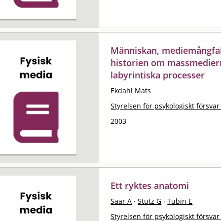
Människan, mediemångfal
historien om massmediern
labyrintiska processer
Ekdahl Mats
Styrelsen för psykologiskt försvar
2003
Ett ryktes anatomi
Saar A
·
Stütz G
·
Tubin E
Styrelsen för psykologiskt försvar