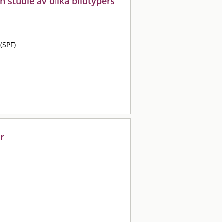
n studie av olika bildtypers
 (SPF)
er