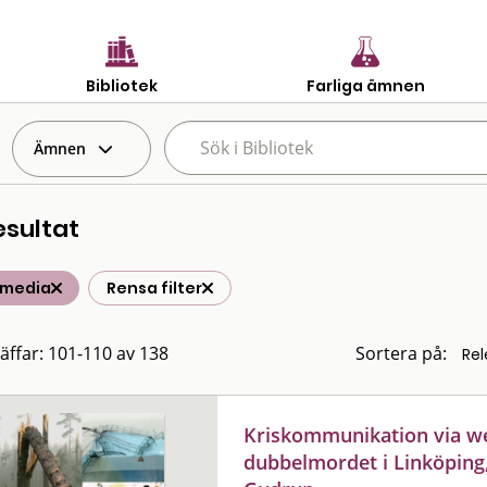
Bibliotek
Farliga ämnen
Ämnen
esultat
media
Rensa filter
räffar: 101-110 av 138
Sortera på:
Kriskommunikation via we
dubbelmordet i Linköping