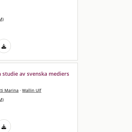
M)
 studie av svenska mediers
ti Marina
·
Wallin Ulf
M)