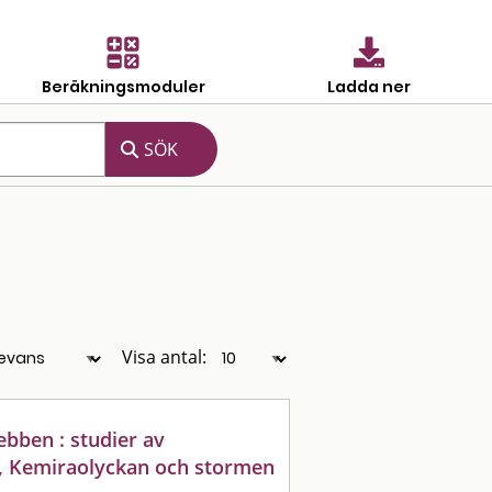
Beräkningsmoduler
Ladda ner
Visa antal:
bben : studier av
, Kemiraolyckan och stormen