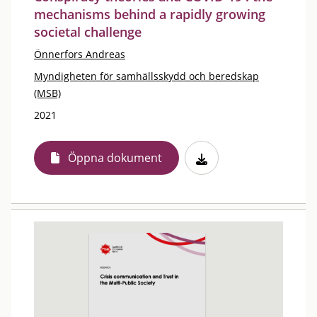
mechanisms behind a rapidly growing
societal challenge
Önnerfors Andreas
Myndigheten för samhällsskydd och beredskap
(MSB)
2021
Öppna dokument