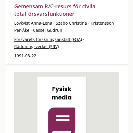
Gemensam R/C-resurs för civila
totalförsvarsfunktioner
Lövkvist Anna-Lena
·
Szabo Christina
·
Kristensson
Per-Åke
·
Cassel Gudrun
Försvarets forskningsanstalt (FOA)
·
Räddningsverket (SRV)
1991-03-22