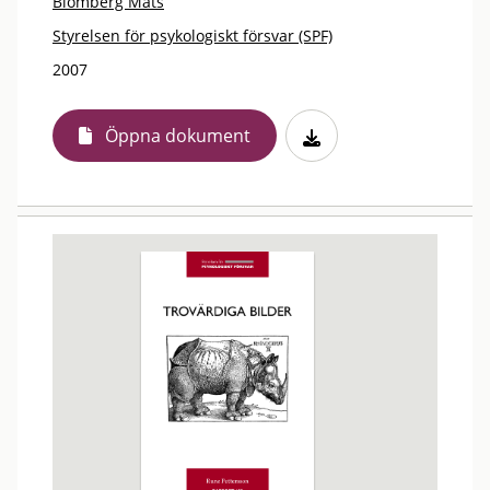
Blomberg Mats
Styrelsen för psykologiskt försvar (SPF)
2007
Öppna dokument