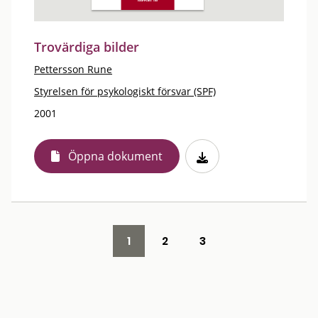
Trovärdiga bilder
Pettersson Rune
Styrelsen för psykologiskt försvar (SPF)
2001
Öppna dokument
1
2
3