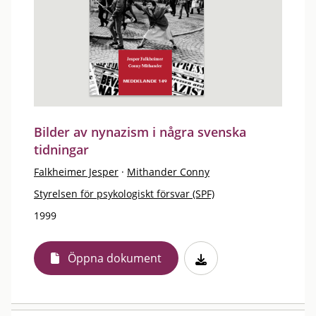
Bilder av nynazism i några svenska
tidningar
Falkheimer Jesper
·
Mithander Conny
Styrelsen för psykologiskt försvar (SPF)
1999
Öppna dokument