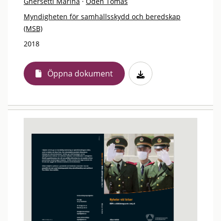
Ghersetti Marina
·
Odén Tomas
Myndigheten för samhällsskydd och beredskap
(MSB)
2018
Öppna dokument