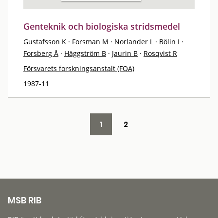
Genteknik och biologiska stridsmedel
Gustafsson K
·
Forsman M
·
Norlander L
·
Bölin I
·
Forsberg Å
·
Häggström B
·
Jaurin B
·
Rosqvist R
Försvarets forskningsanstalt (FOA)
1987-11
1
2
MSB RIB