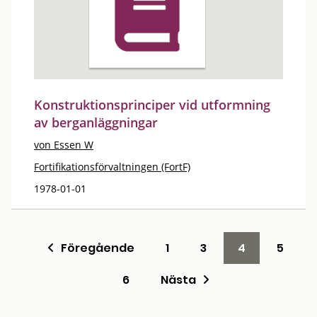
Konstruktionsprinciper vid utformning
av berganläggningar
von Essen W
Fortifikationsförvaltningen (FortF)
1978-01-01
Föregående
1
3
4
5
6
Nästa