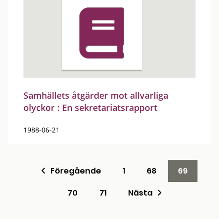
Samhällets åtgärder mot allvarliga
olyckor : En sekretariatsrapport
1988-06-21
Föregående
1
68
69
70
71
Nästa