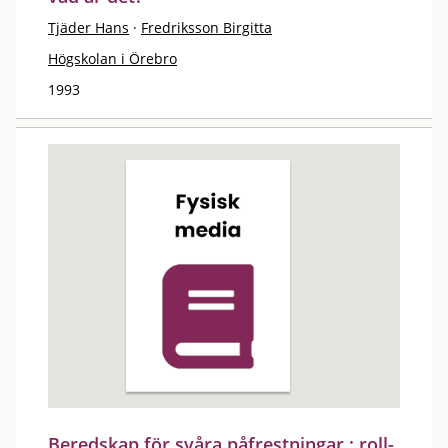
Tjäder Hans
·
Fredriksson Birgitta
Högskolan i Örebro
1993
Beredskap för svåra påfrestningar : roll-