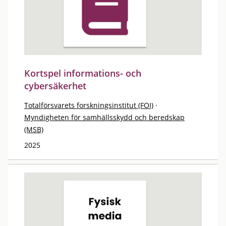
Kortspel informations- och
cybersäkerhet
Totalförsvarets forskningsinstitut (FOI)
·
Myndigheten för samhällsskydd och beredskap
(MSB)
2025