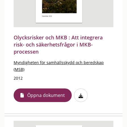
Olycksrisker och MKB : Att integrera
risk- och säkerhetsfrågor i MKB-
processen
Myndigheten för samhällsskydd och beredskap
(MSB)
2012
Öppna dokument