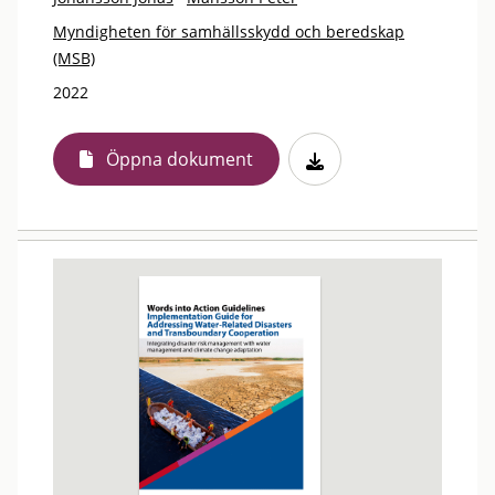
Myndigheten för samhällsskydd och beredskap
(MSB)
2022
Öppna dokument