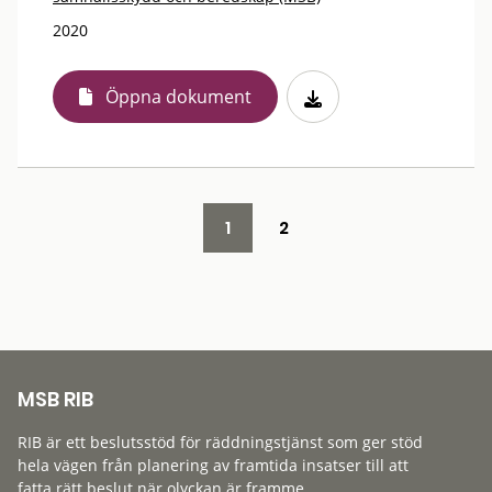
2020
Öppna dokument
1
2
MSB RIB
RIB är ett beslutsstöd för räddningstjänst som ger stöd
hela vägen från planering av framtida insatser till att
fatta rätt beslut när olyckan är framme.