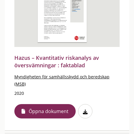
Hazus – Kvantitativ riskanalys av
översvämningar : faktablad
Myndigheten för samhällsskydd och beredskap
(MSB)
2020
Öppna dokument