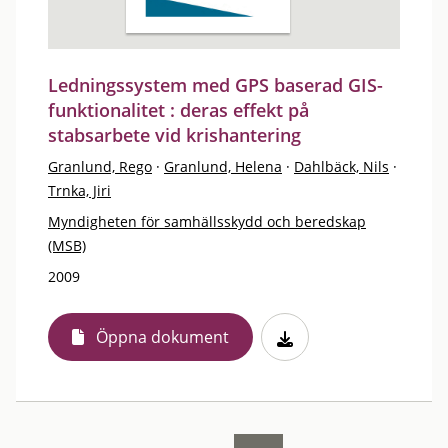
Ledningssystem med GPS baserad GIS-
funktionalitet : deras effekt på
stabsarbete vid krishantering
Granlund, Rego
·
Granlund, Helena
·
Dahlbäck, Nils
·
Trnka, Jiri
Myndigheten för samhällsskydd och beredskap
(MSB)
2009
Öppna dokument