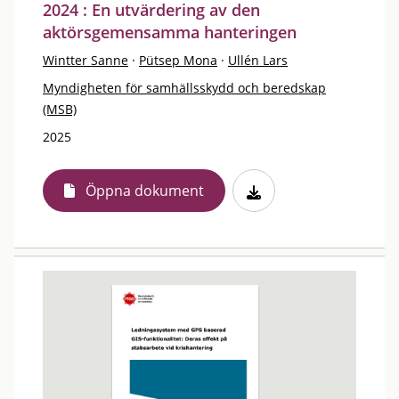
2024 : En utvärdering av den
aktörsgemensamma hanteringen
Wintter Sanne
·
Pütsep Mona
·
Ullén Lars
Myndigheten för samhällsskydd och beredskap
(MSB)
2025
Öppna dokument