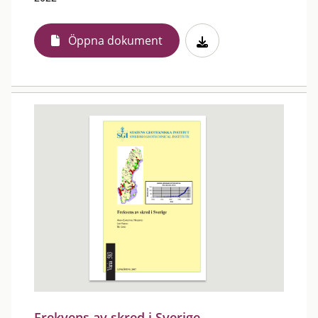
Öppna dokument
Frekvens av skred i Sverige