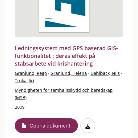
Ledningssystem med GPS baserad GIS-
funktionalitet : deras effekt på
stabsarbete vid krishantering
Granlund, Rego
·
Granlund, Helena
·
Dahlbäck, Nils
·
Trnka, Jiri
Myndigheten för samhällsskydd och beredskap
(MSB)
2009
Öppna dokument