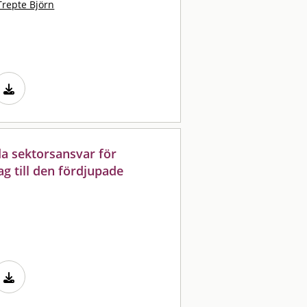
Trepte Björn
da sektorsansvar för
g till den fördjupade