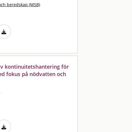
och beredskap (MSB)
 av kontinuitetshantering för
ed fokus på nödvatten och
n