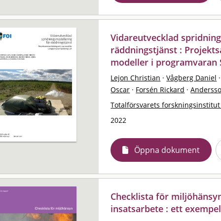
Vidareutvecklad spridnin
räddningstjänst : Projek
modeller i programvaran 
Lejon Christian
·
Vågberg Daniel
·
Oscar
·
Forsén Rickard
·
Anderss
Totalförsvarets forskningsinstitut
2022
Öppna dokument
Checklista för miljöhänsy
insatsarbete : ett exempe