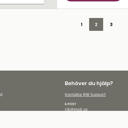
1
2
3
Behöver du hjälp?
öd
Kontakta RIB Support
E-POST
rib@msb.se