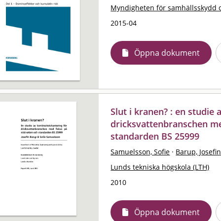
Myndigheten för samhällsskydd 
2015-04
Öppna dokument
Slut i kranen? : en studie
dricksvattenbranschen m
standarden BS 25999
Samuelsson, Sofie
·
Barup, Josefi
Lunds tekniska högskola (LTH)
2010
Öppna dokument