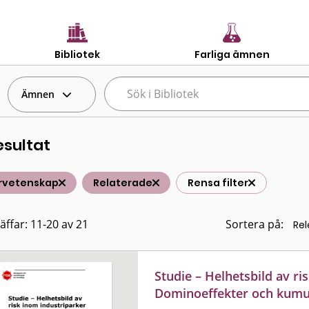
Bibliotek
Farliga ämnen
Ämnen
esultat
rvetenskap
Relaterade
Rensa filter
räffar: 11-20 av 21
Sortera på:
Studie – Helhetsbild av ri
Dominoeffekter och kumul