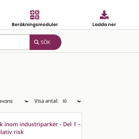
Beräkningsmoduler
Ladda ner
Visa antal:
sk inom industriparker - Del 1 –
ativ risk