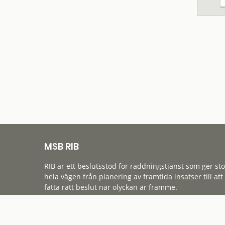
MSB RIB
RIB är ett beslutsstöd för räddningstjänst som ger st
hela vägen från planering av framtida insatser till att
fatta rätt beslut när olyckan är framme.
Tillgänglighet
Cookies