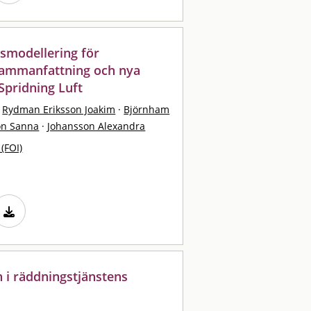
gsmodellering för
tsammanfattning och nya
Spridning Luft
Rydman Eriksson Joakim
·
Björnham
on Sanna
·
Johansson Alexandra
 (FOI)
n i räddningstjänstens
l