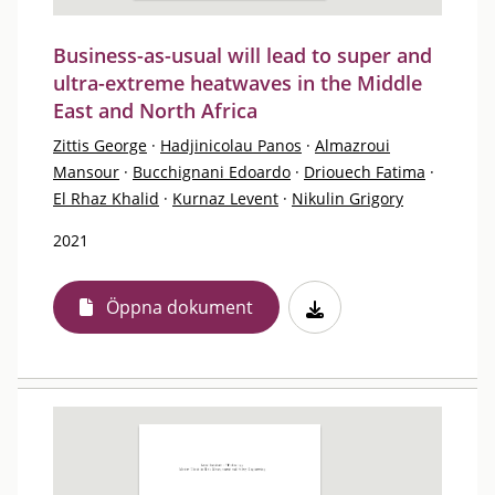
Business-as-usual will lead to super and
ultra-extreme heatwaves in the Middle
East and North Africa
Zittis George
·
Hadjinicolau Panos
·
Almazroui
Mansour
·
Bucchignani Edoardo
·
Driouech Fatima
·
El Rhaz Khalid
·
Kurnaz Levent
·
Nikulin Grigory
2021
Öppna dokument