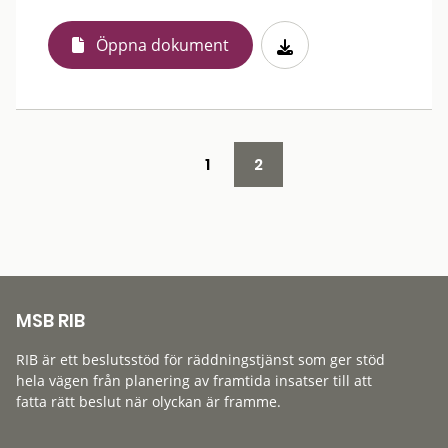
Öppna dokument
1
2
MSB RIB
RIB är ett beslutsstöd för räddningstjänst som ger stöd
hela vägen från planering av framtida insatser till att
fatta rätt beslut när olyckan är framme.