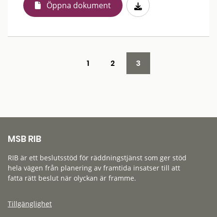
Öppna dokument
1
2
3
MSB RIB
RIB är ett beslutsstöd för räddningstjänst som ger stöd
hela vägen från planering av framtida insatser till att
fatta rätt beslut när olyckan är framme.
Tillgänglighet