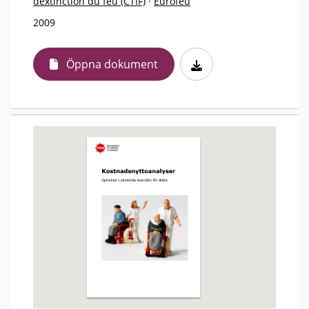
déxtinction du feu (CTIF)
·
Eurofeu
2009
Öppna dokument