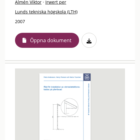
Almén Viktor
·
Irwert per
Lunds tekniska högskola (LTH)
2007
Öppna dokument