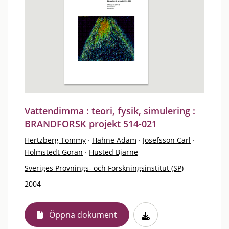
Vattendimma : teori, fysik, simulering :
BRANDFORSK projekt 514-021
Hertzberg Tommy
·
Hahne Adam
·
Josefsson Carl
·
Holmstedt Göran
·
Husted Bjarne
Sveriges Provnings- och Forskningsinstitut (SP)
2004
Öppna dokument