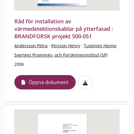
Råd för installation av
värmedetektionskablar på ytterfasad :
BRANDFORSK projekt 500-051
Andersson Petra
·
Persson Henry
·
Tuovinen Heimo
Sveriges Provnings- och Forskningsinstitut (SP)
2006
Öppna dokument