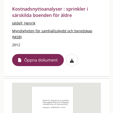
Kostnadsnyttoanalyser : sprinkler i
särskilda boenden för äldre
Jaldell, Henrik
Myndigheten för samhällsskydd och beredskap
(MSB)
2012
Öppna dokument